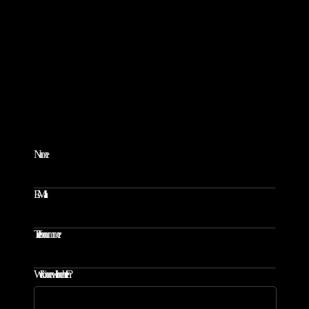
BITTE SCHREIBEN SIE UNS EINE
NACHRICHT
Name
E-Mail
Telefonnummer
Wie können wir Ihnen helfen?