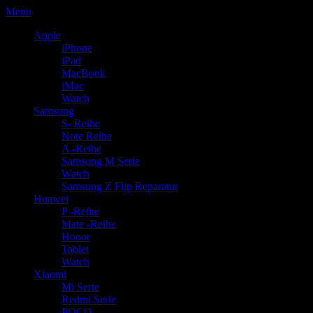
Menu
Apple
iPhone
iPad
MacBook
iMac
Watch
Samsung
S- Reihe
Note Reihe
A -Reihe
Samsung M Serie
Watch
Samsung Z Flip Reparatur
Huawei
P -Reihe
Mate -Reihe
Honor
Tablet
Watch
Xiaomi
Mi Serie
Redmi Serie
POCO