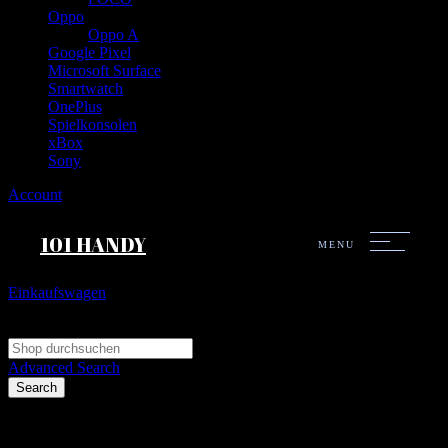
Oppo
Oppo A
Google Pixel
Microsoft Surface
Smartwatch
OnePlus
Spielkonsolen
xBox
Sony
Account
101 HANDY
MENU
Einkaufswagen
Search
Search
Advanced Search
Search
Compare Products