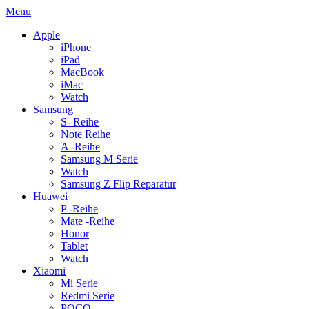
Menu
Apple
iPhone
iPad
MacBook
iMac
Watch
Samsung
S- Reihe
Note Reihe
A -Reihe
Samsung M Serie
Watch
Samsung Z Flip Reparatur
Huawei
P -Reihe
Mate -Reihe
Honor
Tablet
Watch
Xiaomi
Mi Serie
Redmi Serie
POCO